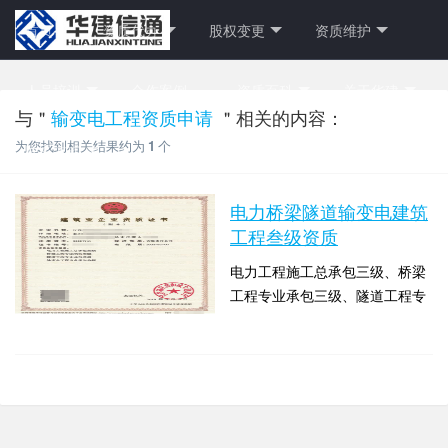
首页
资质代办
股权变更
资质维护
人员培训
合作案例
资质百科
关于华建
与＂
输变电工程资质申请
＂相关的内容：
为您找到相关结果约为
1
个
联系方式
电力桥梁隧道输变电建筑
工程叁级资质
电力工程施工总承包三级、桥梁
工程专业承包三级、隧道工程专
业承包叁级、输变电工程专业承
时间：2019-08-05 09:08:03 点击
包三级
数：9351