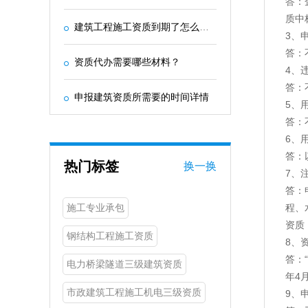
答：
质中
建筑工程施工资质到期了怎么办？-政策解读
3、
答：
资质代办需要哪些材料？
4、
答：
申报建筑资质所需要的时间详情
5、
答：
6、
答：
热门标签
换一换
7、
答：
程、
施工专业承包
资质
钢结构工程施工资质
8、
答：
电力桥梁隧道三级建筑资质
年4
市政建筑工程施工机电三级资质
9、