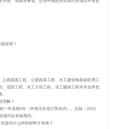
质升级、增项等事项。企业申报的资质条件应满足申请资
两项业绩？
、公路路面工程、公路路基工程、水工建筑物基础处理工
程、堤防工程、水工大坝工程、水工隧洞工程等专业承包
求。
如何理解？
前一年逆推5年（申报当年也计算在内）。比如：2015
）的业绩均在有效期内。
，应提供什么样的材料才有效？