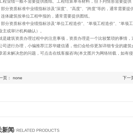
工程业绩一般不需要提供图纸、工程结算单等材料，但下列情形需要提供
）部分资质标准中业绩指标涉及“深度”、“高度”、“跨度”等的，通常需要
）连体建筑按单位工程申报的，通常需要提供图纸。
）部分资质标准中业绩指标涉及“单位工程造价”、“单项工程造价”、“单
业主或审计机构确认）。
就是建筑资质办理过程中的注意事项，资质办理是一个比较繁琐的事情，
公司进行办理，小编推荐江苏华建信通，他们会给你更加详细专业的建筑
章若未解决您的问题，可点击在线客服咨询(本文图片为网络转载，如有侵
一页：
none
下一
关新闻
/ RELATED PRODUCTS