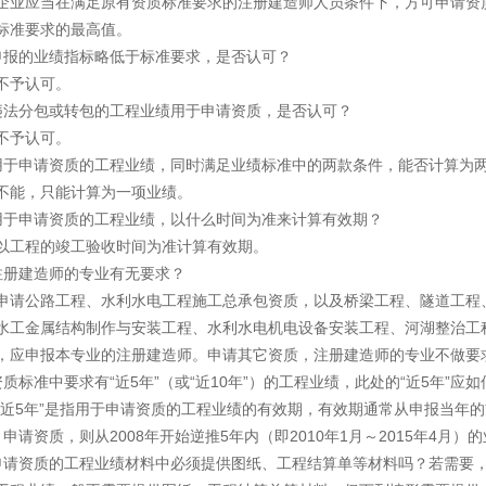
企业应当在满足原有资质标准要求的注册建造师人员条件下，方可申请资
标准要求的最高值。
申报的业绩指标略低于标准要求，是否认可？
不予认可。
违法分包或转包的工程业绩用于申请资质，是否认可？
不予认可。
用于申请资质的工程业绩，同时满足业绩标准中的两款条件，能否计算为
不能，只能计算为一项业绩。
用于申请资质的工程业绩，以什么时间为准来计算有效期？
以工程的竣工验收时间为准计算有效期。
注册建造师的专业有无要求？
申请公路工程、水利水电工程施工总承包资质，以及桥梁工程、隧道工程
水工金属结构制作与安装工程、水利水电机电设备安装工程、河湖整治工
，应申报本专业的注册建造师。申请其它资质，注册建造师的专业不做要
资质标准中要求有“近5年”（或“近10年”）的工程业绩，此处的“近5年”应
“近5年”是指用于申请资质的工程业绩的有效期，有效期通常从申报当年的
月申请资质，则从2008年开始逆推5年内（即2010年1月～2015年4月
申请资质的工程业绩材料中必须提供图纸、工程结算单等材料吗？若需要