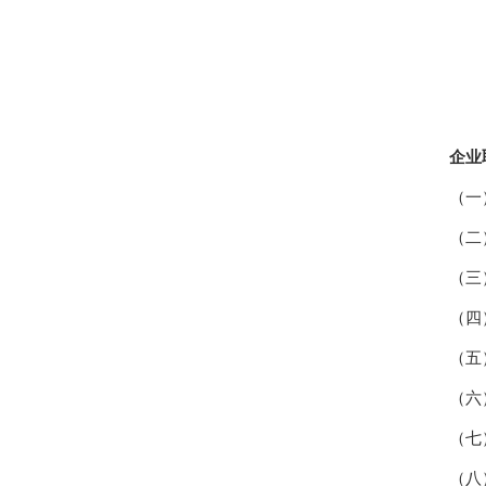
企业
（一
（二
（三
（四
（五
（六
（七
（八