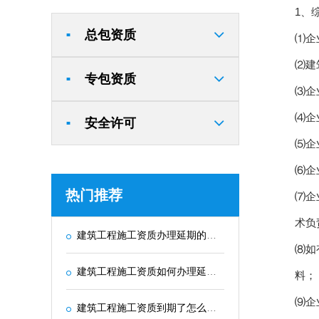
1、
总包资质
■
⑴企
⑵建
专包资质
■
⑶企
⑷企
安全许可
■
⑸企
⑹企
热门推荐
⑺企
术负
建筑工程施工资质办理延期的最新政策和规定
⑻如
建筑工程施工资质如何办理延期？需要提交哪些材料？
料；
⑼企
建筑工程施工资质到期了怎么办？-政策解读