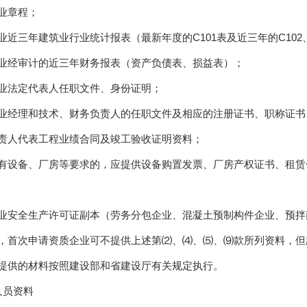
业章程；
业近三年建筑业行业统计报表（最新年度的C101表及近三年的C102、
业经审计的近三年财务报表（资产负债表、损益表）；
业法定代表人任职文件、身份证明；
业经理和技术、财务负责人的任职文件及相应的注册证书、职称证书
责人代表工程业绩合同及竣工验收证明资料；
有设备、厂房等要求的，应提供设备购置发票、厂房产权证书、租赁
业安全生产许可证副本（劳务分包企业、混凝土预制构件企业、预拌
，首次申请资质企业可不提供上述第⑵、⑷、⑸、⑼款所列资料，但
提供的材料按照建设部和省建设厅有关规定执行。
人员资料